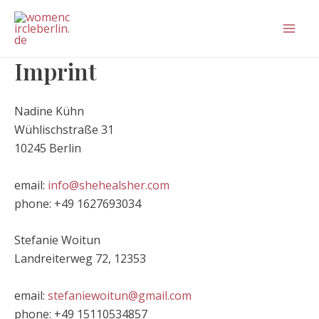
Skip
Mai
to
Men
content
Imprint
Nadine Kühn
Wühlischstraße 31
10245 Berlin
email:
info@shehealsher.com
phone: +49 1627693034
Stefanie Woitun
Landreiterweg 72, 12353
email:
stefaniewoitun@gmail.com
phone: +49 15110534857